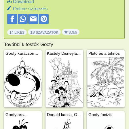
Download
Online színezés
18
3.9
14 LIKES
SZAVAZATOK
/5
További kifestők Goofy
Goofy karácsonyfadísz
Kastély Disneylandban
Plútó és a teknős
Goofy arca
Donald kacsa, Goofy és Mikiegér
Goofy focizik