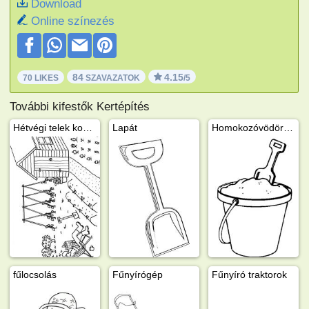
Download
Online színezés
84
4.15
70 LIKES
SZAVAZATOK
/5
További kifestők Kertépítés
Hétvégi telek konyhakerttel
Lapát
Homokozóvödör és lapát
fűlocsolás
Fűnyírógép
Fűnyíró traktorok