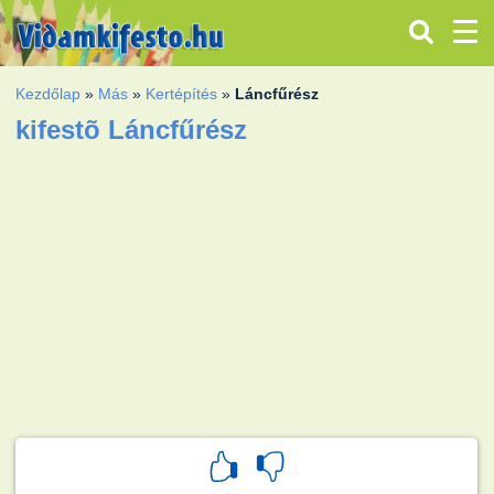
Kezdőlap
»
Más
»
Kertépítés
»
Láncfűrész
kifestõ Láncfűrész