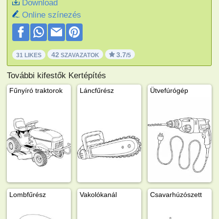
Download
Online színezés
42
3.7
31 LIKES
SZAVAZATOK
/5
További kifestők Kertépítés
Fűnyíró traktorok
Láncfűrész
Ütvefúrógép
Lombfűrész
Vakolókanál
Csavarhúzószett