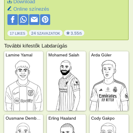
Download
Online színezés
24
3.55
17 LIKES
SZAVAZATOK
/5
További kifestők Labdarúgás
Lamine Yamal
Mohamed Salah
Arda Güler
Ousmane Dembélé
Erling Haaland
Cody Gakpo