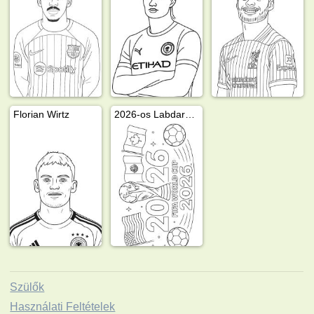
Florian Wirtz
2026-os Labdarúgó-világbajnokság
Szülők
Használati Feltételek