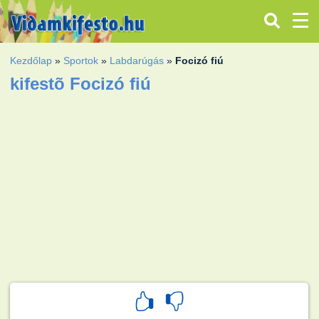
Kezdőlap
»
Sportok
»
Labdarúgás
»
Focizó fiú
kifestõ Focizó fiú