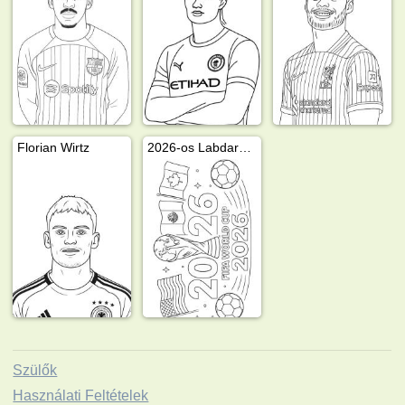
Florian Wirtz
2026-os Labdarúgó-világbajnokság
Szülők
Használati Feltételek