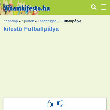
Kezdőlap
»
Sportok
»
Labdarúgás
»
Futballpálya
kifestõ Futballpálya