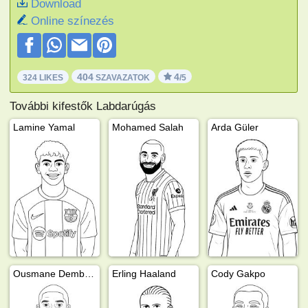
Download
Online színezés
404
4
324 LIKES
SZAVAZATOK
/5
További kifestők Labdarúgás
Lamine Yamal
Mohamed Salah
Arda Güler
Ousmane Dembélé
Erling Haaland
Cody Gakpo