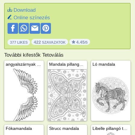
Download
Online színezés
422
4.45
377 LIKES
SZAVAZATOK
/5
További kifestők Tetoválás
angyalszárnyak tetoválás
Mandala pillangó virágokkal
Ló mandala
Fókamandala
Strucc mandala
Libelle pillangó tetoválás