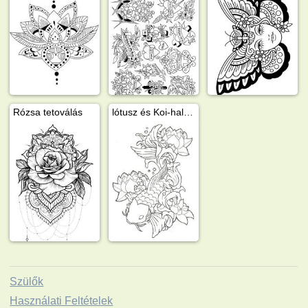
Rózsa tetoválás
lótusz és Koi-hal tetoválás
Szülők
Használati Feltételek