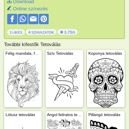
Download
Online színezés
4
3.75
3 LIKES
SZAVAZATOK
/5
További kifestők Tetoválás
Félig mandala, félig tetkó oroszlánfej
Szív Tetoválás
Koponya tetoválás
Lótusz tetoválás
Angol feliratos tetkók
Pillangó tetoválás