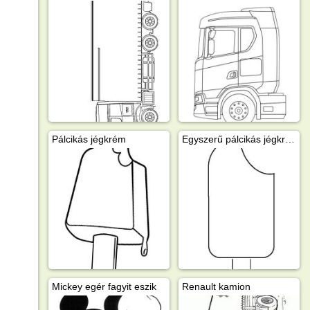
Pálcikás jégkrém
Egyszerű pálcikás jégkrém
Mickey egér fagyit eszik
Renault kamion