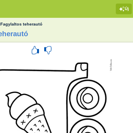
Új
»
Fagylaltos teherautó
teherautó