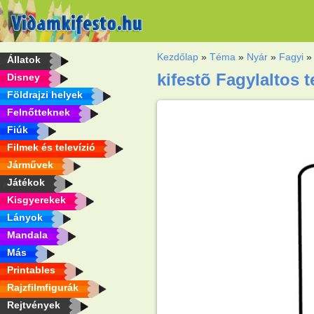
Kezdőlap
»
Téma
»
Nyár
»
Fagyi
Állatok
kifestõ Fagylaltos 
Disney
Földrajzi helyek
Felnőtteknek
Fiúk
Filmek és televízió
Járművek
Játékok
Kisgyerekek
Lányok
Mandala
Más
Printables
Rajzfilmfigurák
Rejtvények