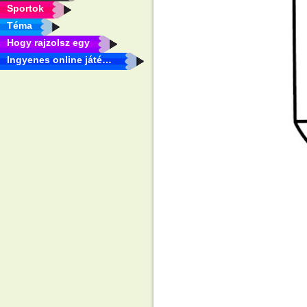
Sportok
Téma
Hogy rajzolsz egy
Ingyenes online játékok