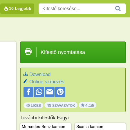
10 Legjobb
Kifestő nyomtatása
Download
Online színezés
49
4.1
40 LIKES
SZAVAZATOK
/5
További kifestők Fagyi
Mercedes-Benz kamion
Scania kamion