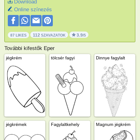
Download
Online színezés
112
3.9
87 LIKES
SZAVAZATOK
/5
További kifestők Eper
jégkrém
tölcsér fagyi
Dinnye fagylalt
jégkrémek
Fagylaltkehely
Magnum jégkrém