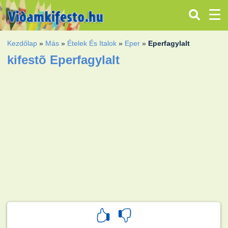
Kezdőlap
»
Más
»
Ételek És Italok
»
Eper
»
Eperfagylalt
kifestõ Eperfagylalt