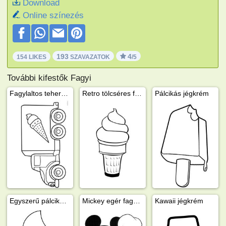
Download
Online színezés
193
4
154 LIKES
SZAVAZATOK
/5
További kifestők Fagyi
Fagylaltos teherautó
Retro tölcséres fagylalt
Pálcikás jégkrém
Egyszerű pálcikás jégkrém
Mickey egér fagyit eszik
Kawaii jégkrém