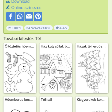
Download
Online színezés
24
4.4
21 LIKES
SZAVAZATOK
/5
További kifestők Tél
Öltöztetős hóember
Ház kutyaóllal, benne kutyával a hóesésben
Házak téli erdőszélen
Hóemberes kesztyűk
Téli sál
Kisgyerekek korcsolyáznak