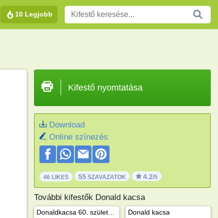
10 Legjobb
Kifestő nyomtatása
Download
Online színezés
55
4.2
46 LIKES
SZAVAZATOK
/5
További kifestők Donald kacsa
Donaldkacsa 60. születésnapja
Donald kacsa