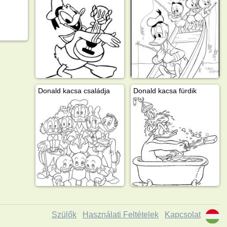
Donald kacsa családja
Donald kacsa fürdik
Szülők
Használati Feltételek
Kapcsolat