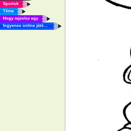
Sportok
Téma
Hogy rajzolsz egy
Ingyenes online játékok