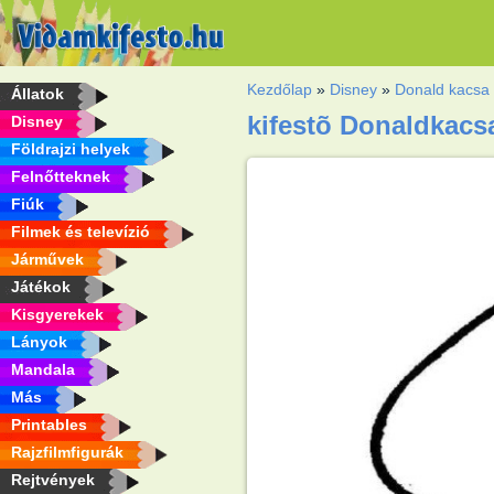
Kezdőlap
»
Disney
»
Donald kacsa
Állatok
kifestõ Donaldkacs
Disney
Földrajzi helyek
Felnőtteknek
Fiúk
Filmek és televízió
Járművek
Játékok
Kisgyerekek
Lányok
Mandala
Más
Printables
Rajzfilmfigurák
Rejtvények