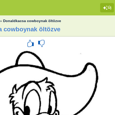
Új
»
Donaldkacsa cowboynak öltözve
a cowboynak öltözve