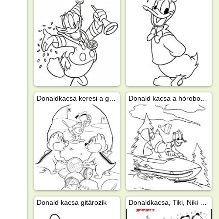
Donaldkacsa keresi a golflabdát
Donald kacsa a hórobogón
Donald kacsa gitározik
Donaldkacsa, Tiki, Niki és Viki horgászik