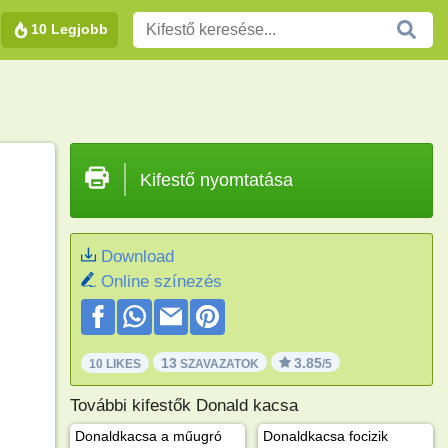
10 Legjobb
Kifestő nyomtatása
Download
Online színezés
13
3.85
10 LIKES
SZAVAZATOK
/5
További kifestők Donald kacsa
Donaldkacsa a műugró
Donaldkacsa focizik