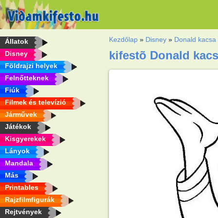
Kezdőlap
»
Disney
»
Donald kacsa
Állatok
kifestõ Donald kac
Disney
Földrajzi helyek
Felnőtteknek
Fiúk
Filmek és televízió
Járművek
Játékok
Kisgyerekek
Lányok
Mandala
Más
Printables
Rajzfilmfigurák
Rejtvények