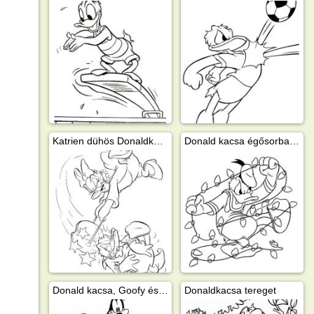
Katrien dühös Donaldkacsára
Donald kacsa égősorba gabalyodva
Donald kacsa, Goofy és Mikiegér
Donaldkacsa tereget