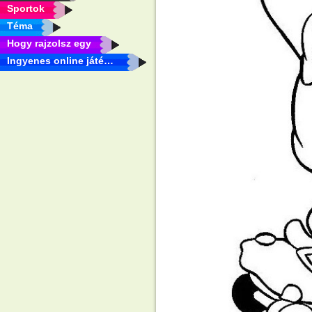
Sportok
Téma
Hogy rajzolsz egy
Ingyenes online játékok