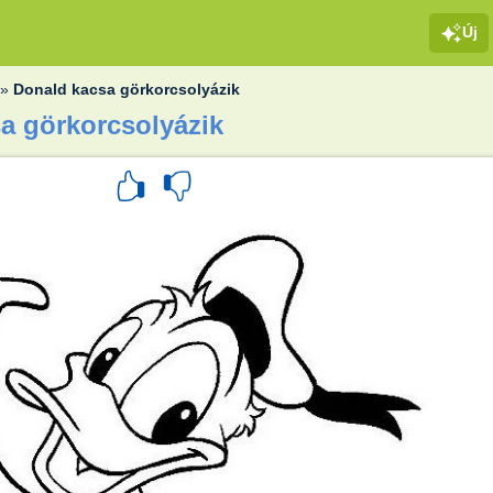
Új
»
Donald kacsa görkorcsolyázik
sa görkorcsolyázik