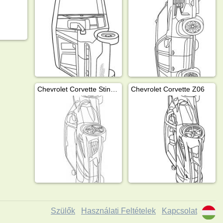
Chevrolet Corvette Stingray 2024
Chevrolet Corvette Z06
Szülők
Használati Feltételek
Kapcsolat