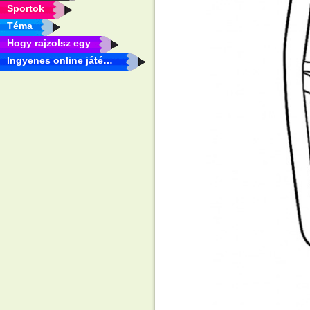
Sportok
Téma
Hogy rajzolsz egy
Ingyenes online játékok