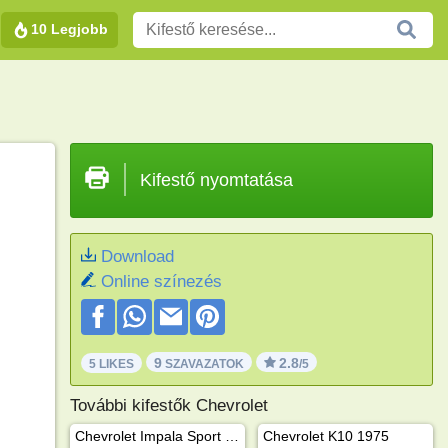
10 Legjobb
Kifestő nyomtatása
Download
Online színezés
9
2.8
5 LIKES
SZAVAZATOK
/5
További kifestők Chevrolet
Chevrolet Impala Sport 1967
Chevrolet K10 1975