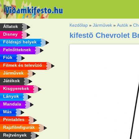
Kezdőlap
»
Járművek
»
Autók
»
Ch
Állatok
kifestõ Chevrolet B
Disney
Földrajzi helyek
Felnőtteknek
Fiúk
Filmek és televízió
Járművek
Játékok
Kisgyerekek
Lányok
Mandala
Más
Printables
Rajzfilmfigurák
Rejtvények