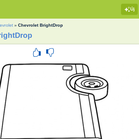
Új
evrolet
»
Chevrolet BrightDrop
rightDrop