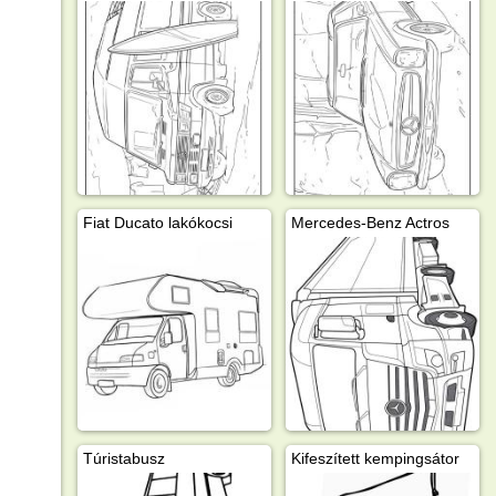
Fiat Ducato lakókocsi
Mercedes-Benz Actros
Túristabusz
Kifeszített kempingsátor