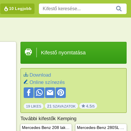
10 Legjobb
Kifestő nyomtatása
Download
Online színezés
21
4.5
19 LIKES
SZAVAZATOK
/5
További kifestők Kemping
Mercedes Benz 208 lakóautó
Mercedes-Benz 280SL Pagoda 1968