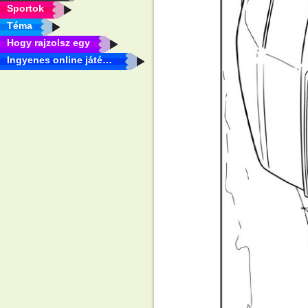
Sportok
Téma
Hogy rajzolsz egy
Ingyenes online játékok