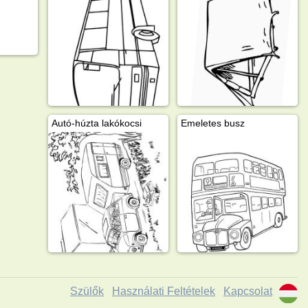
Autó-húzta lakókocsi
Emeletes busz
Szülők
Használati Feltételek
Kapcsolat