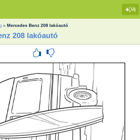
Új
g
»
Mercedes Benz 208 lakóautó
enz 208 lakóautó