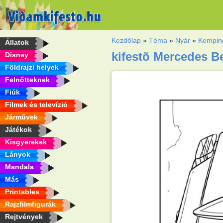
Kezdőlap
»
Téma
»
Nyár
»
Kempin
Állatok
kifestõ Mercedes B
Disney
Földrajzi helyek
Felnőtteknek
Fiúk
Filmek és televízió
Járművek
Játékok
Kisgyerekek
Lányok
Mandala
Más
Printables
Rajzfilmfigurák
Rejtvények