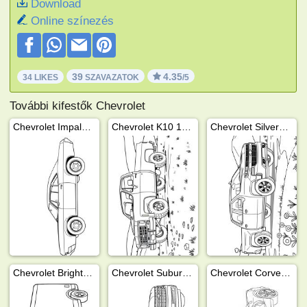
Download
Online színezés
39
4.35
34 LIKES
SZAVAZATOK
/5
További kifestők Chevrolet
Chevrolet Impala Sport 1967
Chevrolet K10 1975
Chevrolet Silverado 1500 1999
Chevrolet BrightDrop
Chevrolet Suburban 2024
Chevrolet Corvette Stingray 2024