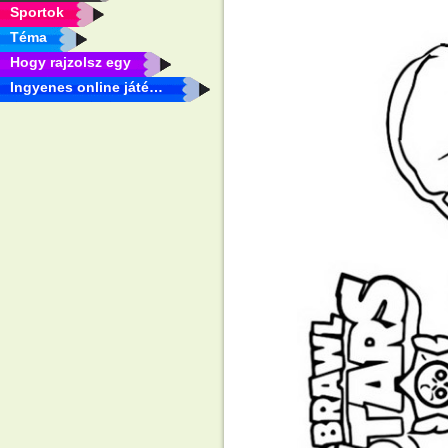
Sportok
Téma
Hogy rajzolsz egy
Ingyenes online játékok