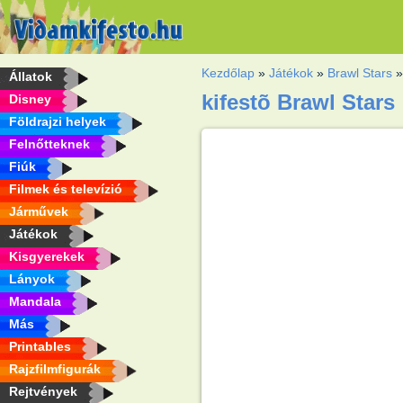
Kezdőlap
»
Játékok
»
Brawl Stars
Állatok
kifestõ Brawl Stars
Disney
Földrajzi helyek
Felnőtteknek
Fiúk
Filmek és televízió
Járművek
Játékok
Kisgyerekek
Lányok
Mandala
Más
Printables
Rajzfilmfigurák
Rejtvények