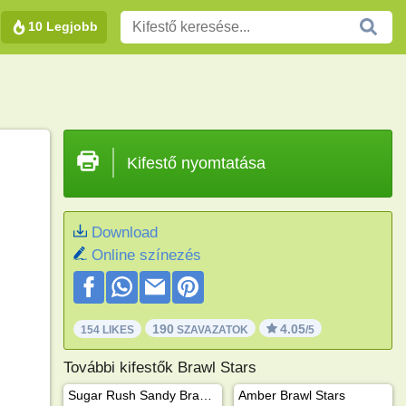
10 Legjobb
Kifestő nyomtatása
Download
Online színezés
190
4.05
154 LIKES
SZAVAZATOK
/5
További kifestők Brawl Stars
Sugar Rush Sandy Brawl Stars
Amber Brawl Stars