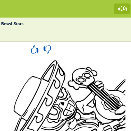
Új
»
Brawl Stars