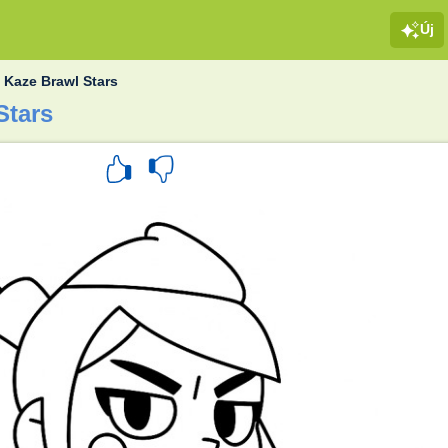
Új
»
Kaze Brawl Stars
Stars