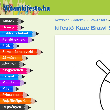
Kezdőlap
»
Játékok
»
Brawl Stars
Állatok
kifestõ Kaze Brawl 
Disney
Földrajzi helyek
Felnőtteknek
Fiúk
Filmek és televízió
Járművek
Játékok
Kisgyerekek
Lányok
Mandala
Más
Printables
Rajzfilmfigurák
Rejtvények