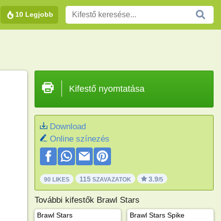
10 Legjobb
Kifestő nyomtatása
Download
Online színezés
115
3.9
90 LIKES
SZAVAZATOK
/5
További kifestők Brawl Stars
Brawl Stars
Brawl Stars Spike