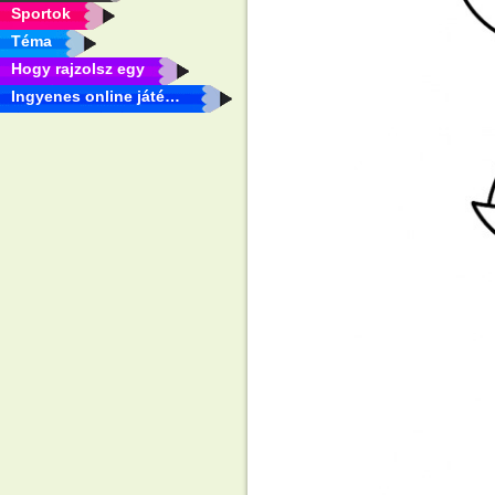
Sportok
Téma
Hogy rajzolsz egy
Ingyenes online játékok