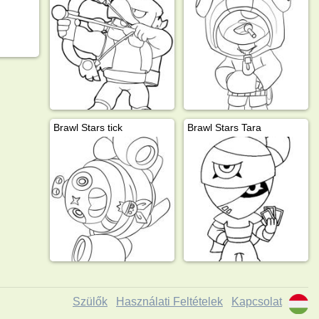
Brawl Stars tick
Brawl Stars Tara
Szülők
Használati Feltételek
Kapcsolat