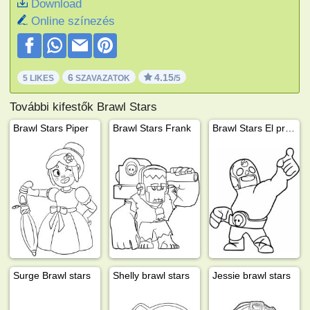
Download
Online színezés
6
4.15
5 LIKES
SZAVAZATOK
/5
További kifestők Brawl Stars
Brawl Stars Piper
Brawl Stars Frank
Brawl Stars El primo
Surge Brawl stars
Shelly brawl stars
Jessie brawl stars