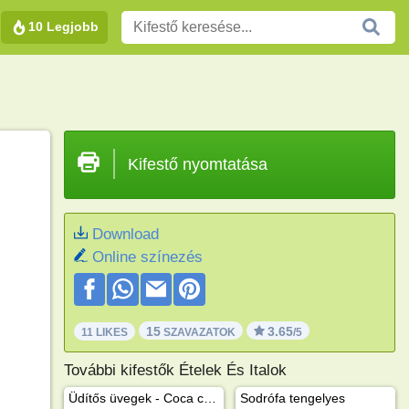
10 Legjobb
Kifestő nyomtatása
Download
Online színezés
15
3.65
11 LIKES
SZAVAZATOK
/5
További kifestők Ételek És Italok
Üdítős üvegek - Coca cola, Fanta, Sprite
Sodrófa tengelyes