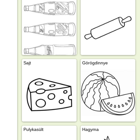
Sajt
Görögdinnye
Pulykasült
Hagyma