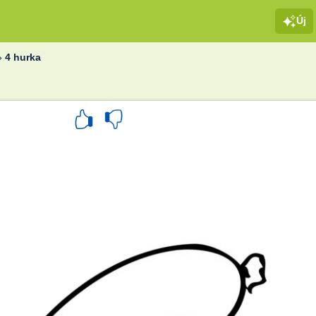
Új
»
4 hurka