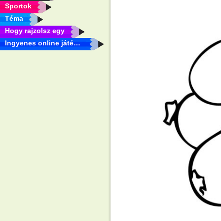
Sportok
Téma
Hogy rajzolsz egy
Ingyenes online játékok