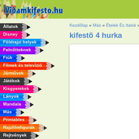
Kezdőlap
»
Más
»
Ételek És Italok
Állatok
kifestõ 4 hurka
Disney
Földrajzi helyek
Felnőtteknek
Fiúk
Filmek és televízió
Járművek
Játékok
Kisgyerekek
Lányok
Mandala
Más
Printables
Rajzfilmfigurák
Rejtvények