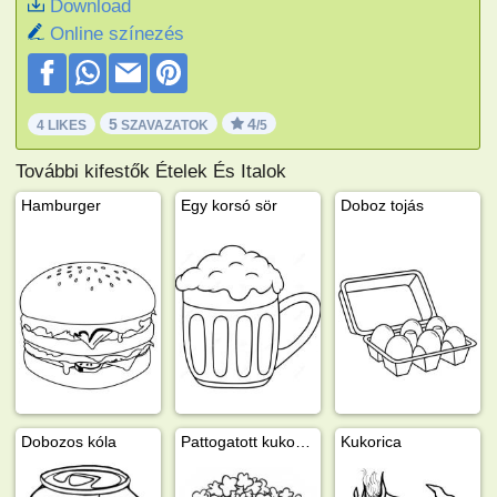
Download
Online színezés
5
4
4 LIKES
SZAVAZATOK
/5
További kifestők Ételek És Italok
Hamburger
Egy korsó sör
Doboz tojás
Dobozos kóla
Pattogatott kukorica
Kukorica