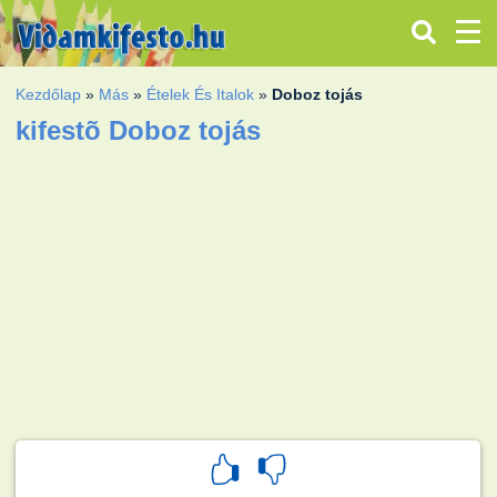
Kezdőlap
»
Más
»
Ételek És Italok
»
Doboz tojás
kifestõ Doboz tojás