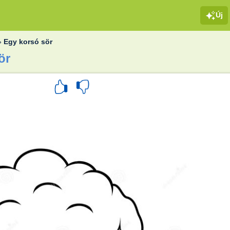
Új
»
Egy korsó sör
ör