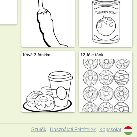
Kávé 3 fánkkal
12-féle fánk
Szülők
Használati Feltételek
Kapcsolat