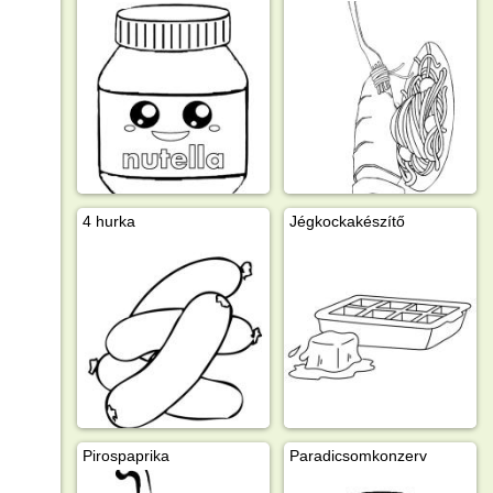
4 hurka
Jégkockakészítő
Pirospaprika
Paradicsomkonzerv