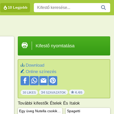
10 Legjobb
Kifestő nyomtatása
Download
Online színezés
34
4.4
30 LIKES
SZAVAZATOK
/5
További kifestők Ételek És Italok
Egy üveg Nutella csokikrém
Spagetti