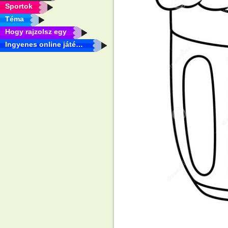
Sportok
Téma
Hogy rajzolsz egy
Ingyenes online játékok