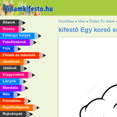
Kezdőlap
»
Más
»
Ételek És Italok
Állatok
kifestõ Egy korsó s
Disney
Földrajzi helyek
Felnőtteknek
Fiúk
Filmek és televízió
Járművek
Játékok
Kisgyerekek
Lányok
Mandala
Más
Printables
Rajzfilmfigurák
Rejtvények