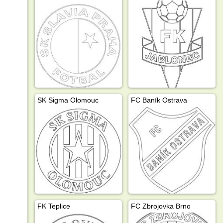
SK Sigma Olomouc
FC Baník Ostrava
FK Teplice
FC Zbrojovka Brno