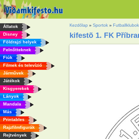
Kezdőlap
»
Sportok
»
Futballklubo
Állatok
kifestõ 1. FK Příbr
Disney
Földrajzi helyek
Felnőtteknek
Fiúk
Filmek és televízió
Járművek
Játékok
Kisgyerekek
Lányok
Mandala
Más
Printables
Rajzfilmfigurák
Rejtvények