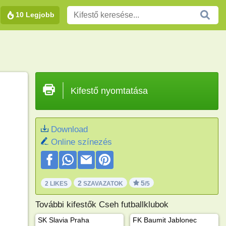
10 Legjobb
Kifestő nyomtatása
Download
Online színezés
2
5
2 LIKES
SZAVAZATOK
/5
További kifestők Cseh futballklubok
SK Slavia Praha
FK Baumit Jablonec