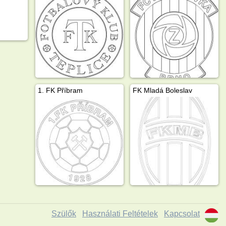
1. FK Příbram
FK Mladá Boleslav
Szülők
Használati Feltételek
Kapcsolat