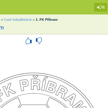
Új
k
»
Cseh futballklubok
»
1. FK Příbram
am