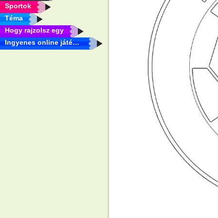
Sportok
Téma
Hogy rajzolsz egy
Ingyenes online játékok