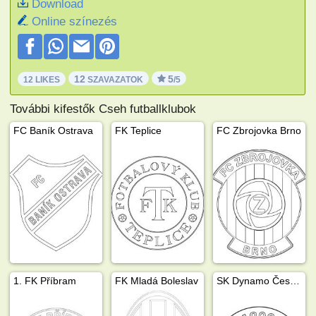
Download
Online színezés
12
5
12 LIKES
SZAVAZATOK
/5
További kifestők Cseh futballklubok
FC Baník Ostrava
FK Teplice
FC Zbrojovka Brno
1. FK Příbram
FK Mladá Boleslav
SK Dynamo České Budějovice