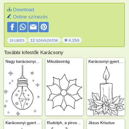
Download
Online színezés
12
4.15
10 LIKES
SZAVAZATOK
/5
További kifestők Karácsony
Nagy karácsonyi lámpa
Mikulásvirág
Karácsonyi gyertya
Karácsonyi gyertya karácsonyfával
Rudolph, a piros orrú rénszarvas
Jézus Krisztus