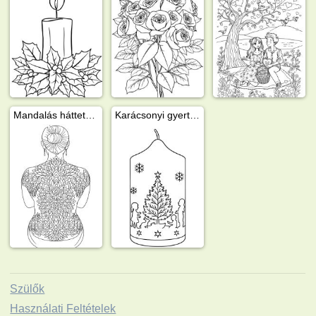
Mandalás háttetoválás
Karácsonyi gyertya karácsonyfával
Szülők
Használati Feltételek