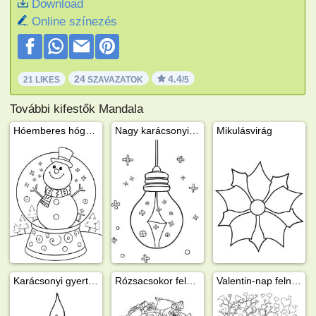
Download
Online színezés
24
4.4
21 LIKES
SZAVAZATOK
/5
További kifestők Mandala
Hóemberes hógömb
Nagy karácsonyi lámpa
Mikulásvirág
Karácsonyi gyertya
Rózsacsokor felnőtteknek
Valentin-nap felnőtteknek