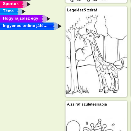
Sportok
Legelésző zsiráf
Téma
Hogy rajzolsz egy
Ingyenes online játékok
A zsiráf születésnapja