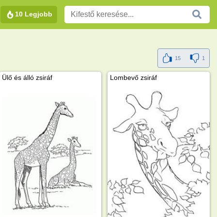
10 Legjobb
15
1
Ülő és álló zsiráf
Lombevő zsiráf