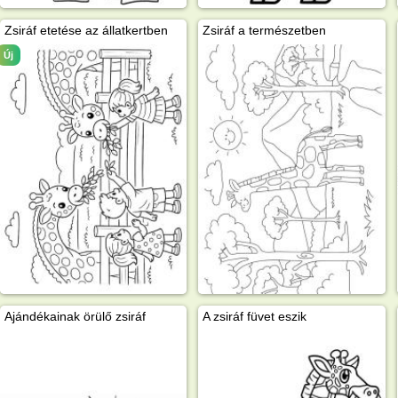
Zsiráf etetése az állatkertben
Zsiráf a természetben
Új
Ajándékainak örülő zsiráf
A zsiráf füvet eszik