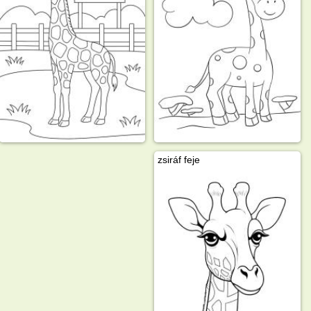
zsiráf feje