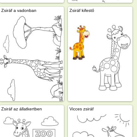
Zsiráf a vadonban
Zsiráf kifestő
Zsiráf az állatkertben
Vicces zsiráf