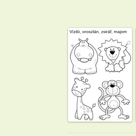
Víziló, oroszlán, zsiráf, majom