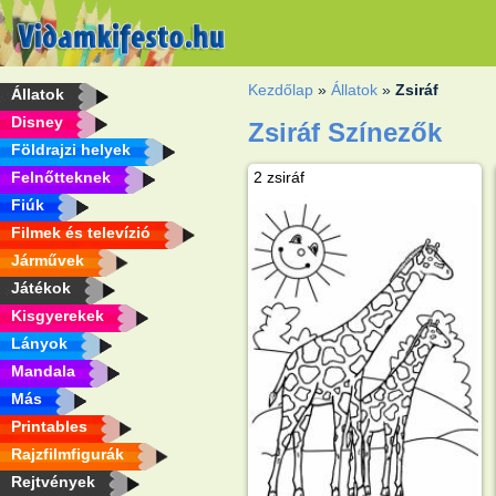
Kezdőlap
»
Állatok
»
Zsiráf
Állatok
Disney
Zsiráf Színezők
Földrajzi helyek
Felnőtteknek
2 zsiráf
Fiúk
Filmek és televízió
Járművek
Játékok
Kisgyerekek
Lányok
Mandala
Más
Printables
Rajzfilmfigurák
Rejtvények