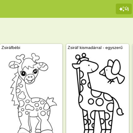
Új
Zsiráfbébi
Zsiráf kismadárral - egyszerű