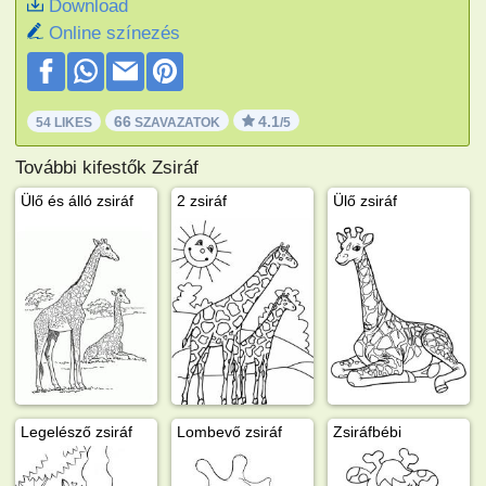
Download
Online színezés
66
4.1
54 LIKES
SZAVAZATOK
/5
További kifestők Zsiráf
Ülő és álló zsiráf
2 zsiráf
Ülő zsiráf
Legelésző zsiráf
Lombevő zsiráf
Zsiráfbébi