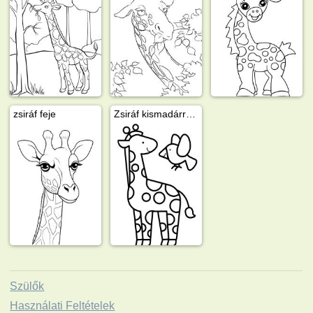
zsiráf feje
Zsiráf kismadárral - egyszerű
Szülők
Használati Feltételek