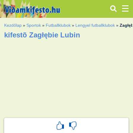
Kezdőlap
»
Sportok
»
Futballklubok
»
Lengyel futballklubok
»
Zagłęb
kifestõ Zagłębie Lubin