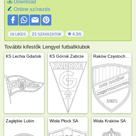
Download
Online színezés
21
4.3
18 LIKES
SZAVAZATOK
/5
További kifestők Lengyel futballklubok
KS Lechia Gdańsk
KS Górnik Zabrze
Raków Częstochowa
Zagłębie Lubin
Wisła Płock SA
Wisła Kraków SA