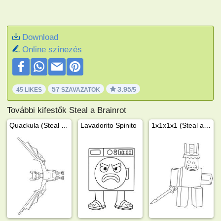
Download
Online színezés
57
3.95
45 LIKES
SZAVAZATOK
/5
További kifestők Steal a Brainrot
Quackula (Steal a Brainrot)
Lavadorito Spinito
1x1x1x1 (Steal a Brainrot)