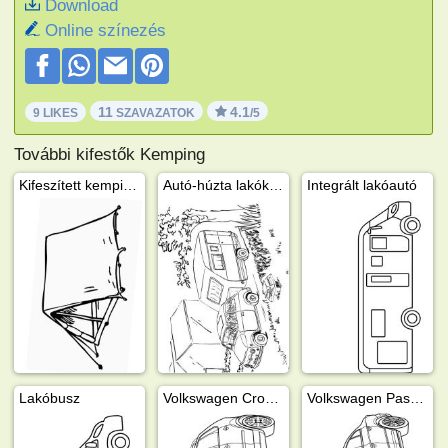
Download
Online színezés
11
4.1
9 LIKES
SZAVAZATOK
/5
További kifestők Kemping
Kifeszített kempingsátor
Autó-húzta lakókocsi
Integrált lakóautó
Lakóbusz
Volkswagen CrossPolo
Volkswagen Passat