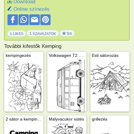
Download
Online színezés
1
5
1 LIKES
SZAVAZATOK
/5
További kifestők Kemping
kempingezés
Volkswagen T2 Lakóautó
Esti sátorozás
2 sátor a kempingben
Mályvacukor sütés
grillezés