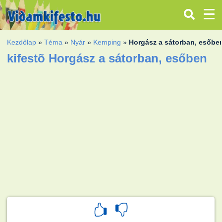
Kezdőlap
»
Téma
»
Nyár
»
Kemping
»
Horgász a sátorban, esőbe
kifestõ Horgász a sátorban, esőben