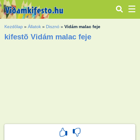
Kezdőlap
»
Állatok
»
Disznó
»
Vidám malac feje
kifestõ Vidám malac feje