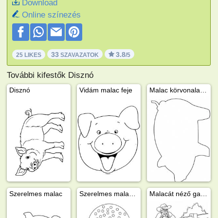
Download
Online színezés
33
3.8
25 LIKES
SZAVAZATOK
/5
További kifestők Disznó
Disznó
Vidám malac feje
Malac körvonala - egyszerű
Szerelmes malac
Szerelmes malac hőlégballon kosarában
Malacát néző gazda