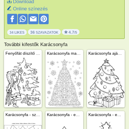
Download
Online színezés
36
4.7
34 LIKES
SZAVAZATOK
/5
További kifestők Karácsonyfa
Fenyőfát díszítő kislány
Karácsonyfa mandala
Karácsonyfa ajándékokkal
Karácsonyfa - számos színező
Karácsonyfa - egyszerű, csúcsdisz nélkül
Karácsonyfa - egyszerű, gyertyával