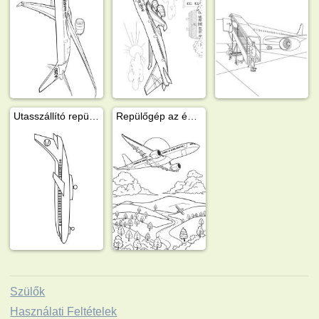
Utasszállító repülőgép
Repülőgép az égen
Szülők
Használati Feltételek