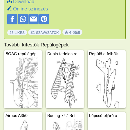
Download
Online színezés
31
4.05
25 LIKES
SZAVAZATOK
/5
További kifestők Repülőgépek
BOAC repülőgép
Dupla fedeles repülő
Repülő a felhők felett
Airbus A350
Boeing 747 British Airways
Lépcsőfeljáró a repülőhöz