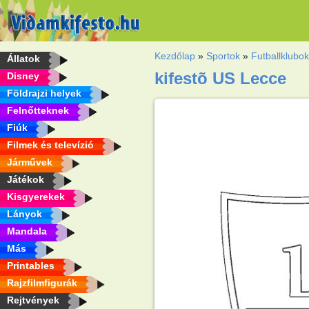
Kezdőlap
»
Sportok
»
Futballklubo
Állatok
kifestõ US Lecce
Disney
Földrajzi helyek
Felnőtteknek
Fiúk
Filmek és televízió
Járművek
Játékok
Kisgyerekek
Lányok
Mandala
Más
Printables
Rajzfilmfigurák
Rejtvények