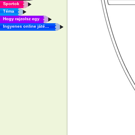
Sportok
Téma
Hogy rajzolsz egy
Ingyenes online játékok