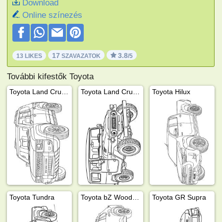
Download
Online színezés
17
3.8
13 LIKES
SZAVAZATOK
/5
További kifestők Toyota
Toyota Land Cruiser
Toyota Land Cruiser FJ40
Toyota Hilux
Toyota Tundra
Toyota bZ Woodland
Toyota GR Supra