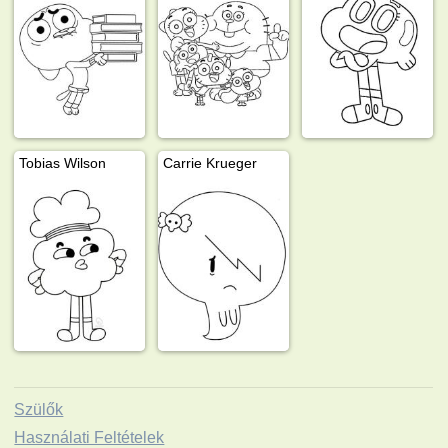
Tobias Wilson
Carrie Krueger
Szülők
Használati Feltételek