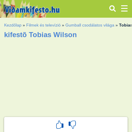
Kezdőlap
»
Filmek és televízió
»
Gumball csodálatos világa
»
Tobia
kifestõ Tobias Wilson