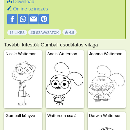
Download
Online színezés
20
4
16 LIKES
SZAVAZATOK
/5
További kifestők Gumball csodálatos világa
Nicole Watterson
Anais Watterson
Joanna Watterson
Gumball könyvekkel
Watterson család tagjai
Darwin Watterson