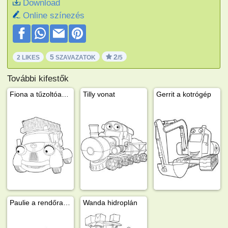
Download
Online színezés
5
2
2 LIKES
SZAVAZATOK
/5
További kifestők
Fiona a tűzoltóautó
Tilly vonat
Gerrit a kotrógép
Paulie a rendőrautó
Wanda hidroplán