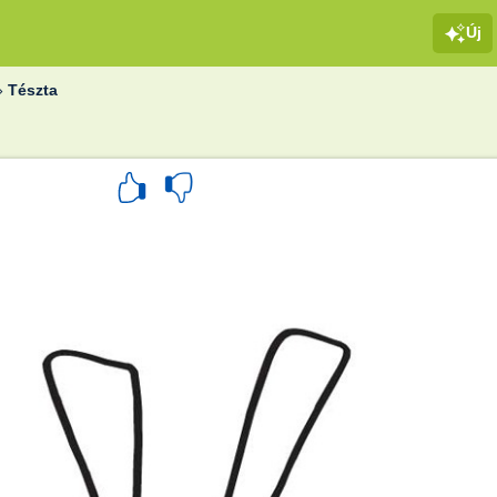
Új
»
Tészta