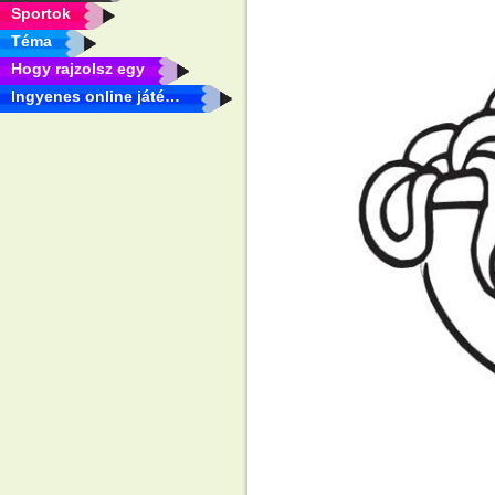
Sportok
Téma
Hogy rajzolsz egy
Ingyenes online játékok