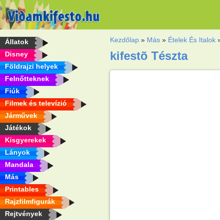
Kezdőlap
»
Más
»
Ételek És Italok
Állatok
kifestõ Tészta
Disney
Földrajzi helyek
Felnőtteknek
Fiúk
Filmek és televízió
Járművek
Játékok
Kisgyerekek
Lányok
Mandala
Más
Printables
Rajzfilmfigurák
Rejtvények