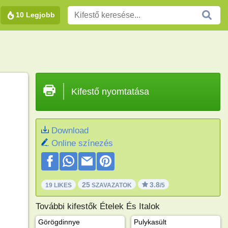
10 Legjobb
Kifestő nyomtatása
Download
Online színezés
25
3.8
19 LIKES
SZAVAZATOK
/5
További kifestők Ételek És Italok
Görögdinnye
Pulykasült