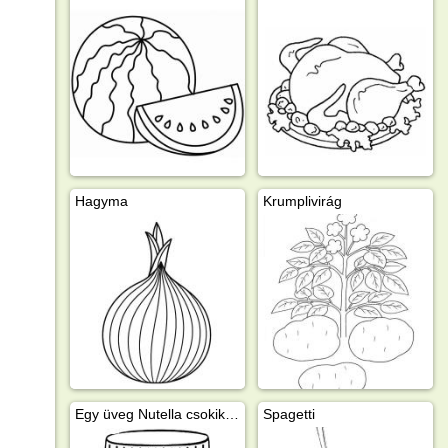
Hagyma
Krumplivirág
Egy üveg Nutella csokikrém
Spagetti