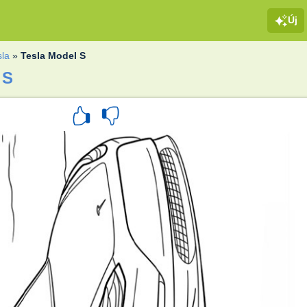
Új
sla
»
Tesla Model S
 S