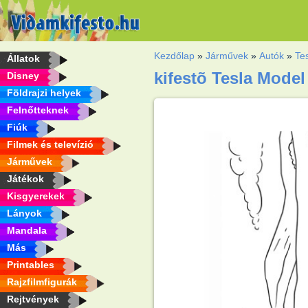
Kezdőlap
»
Járművek
»
Autók
»
Te
Állatok
kifestõ Tesla Model
Disney
Földrajzi helyek
Felnőtteknek
Fiúk
Filmek és televízió
Járművek
Játékok
Kisgyerekek
Lányok
Mandala
Más
Printables
Rajzfilmfigurák
Rejtvények