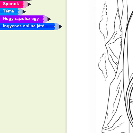
Sportok
Téma
Hogy rajzolsz egy
Ingyenes online játékok