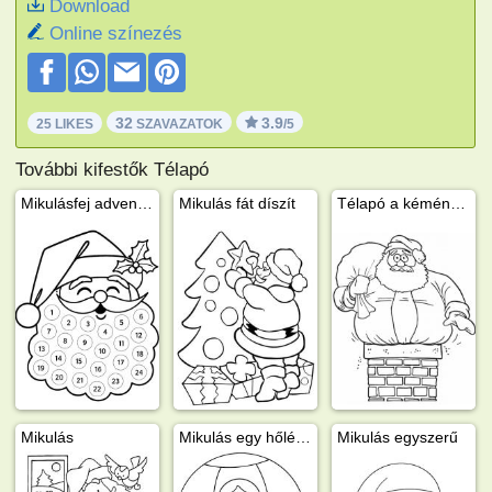
Download
Online színezés
32
3.9
25 LIKES
SZAVAZATOK
/5
További kifestők Télapó
Mikulásfej adventi naptár
Mikulás fát díszít
Télapó a kéményből
Mikulás
Mikulás egy hőlégballonban
Mikulás egyszerű