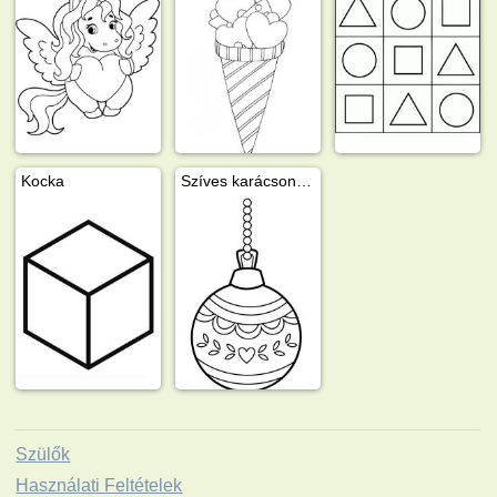
Kocka
Szíves karácsonyi gömb
Szülők
Használati Feltételek