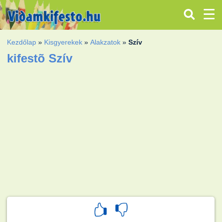
Kezdőlap
»
Kisgyerekek
»
Alakzatok
»
Szív
kifestõ Szív