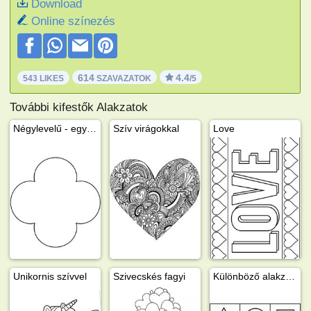
Download
Online színezés
614
4.4
543 LIKES
SZAVAZATOK
/5
További kifestők Alakzatok
Négylevelű - egyszerű
Szív virágokkal
Love
Unikornis szívvel
Szivecskés fagyi
Különböző alakzatok