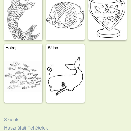
Halraj
Bálna
Szülők
Használati Feltételek