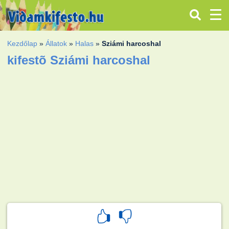
Kezdőlap
»
Állatok
»
Halas
»
Sziámi harcoshal
kifestõ Sziámi harcoshal