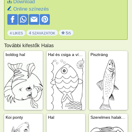
Download
Online színezés
4
5
4 LIKES
SZAVAZATOK
/5
További kifestők Halas
boldog hal
Hal és csiga a vízben
Pisztráng
Koi ponty
Hal
Szerelmes halak akváriumban