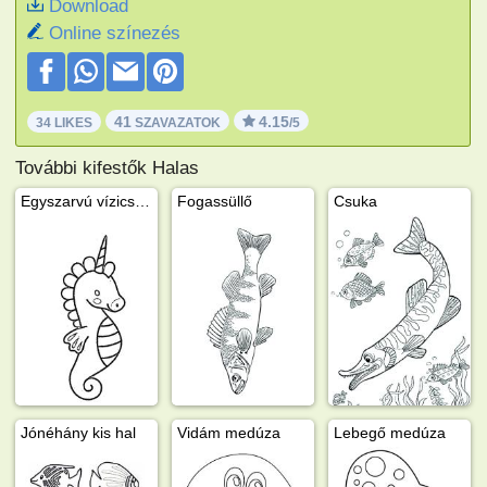
Download
Online színezés
41
4.15
34 LIKES
SZAVAZATOK
/5
További kifestők Halas
Egyszarvú vízicsikó
Fogassüllő
Csuka
Jónéhány kis hal
Vidám medúza
Lebegő medúza