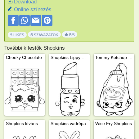
Download
Online színezés
5
5
5 LIKES
SZAVAZATOK
/5
További kifestők Shopkins
Cheeky Chocolate
Shopkins Lippy Lips
Tommy Ketchup Shopkins
Shopkins kívánságok
Shopkins vadrépa
Wise Fry Shopkins