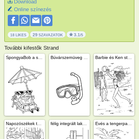
Download
Online színezés
29
3.1
18 LIKES
SZAVAZATOK
/5
További kifestők Strand
SpongyaBob a strandon
Búvárszemüveg és légcső
Barbie és Ken strandröpizik
Napozószékek tengerparton
félig integrált lakóautó
Evés a tengerparton