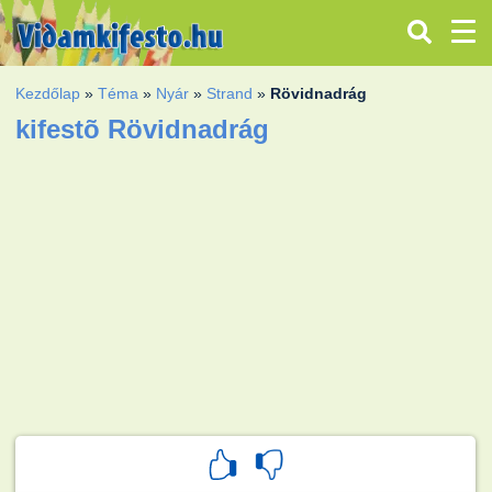
Kezdőlap
»
Téma
»
Nyár
»
Strand
»
Rövidnadrág
kifestõ Rövidnadrág