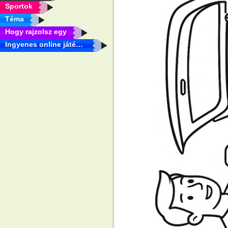
Sportok
Téma
Hogy rajzolsz egy
Ingyenes online játékok