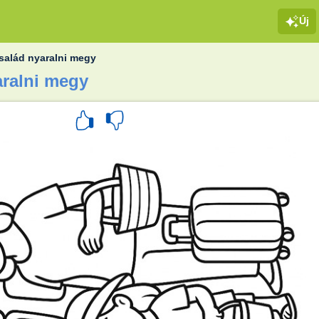
Új
salád nyaralni megy
aralni megy