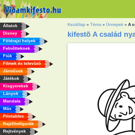
Kezdőlap
»
Téma
»
Ünnepek
»
A c
Állatok
kifestõ A család ny
Disney
Földrajzi helyek
Felnőtteknek
Fiúk
Filmek és televízió
Járművek
Játékok
Kisgyerekek
Lányok
Mandala
Más
Printables
Rajzfilmfigurák
Rejtvények