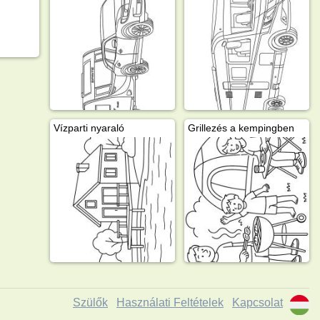
Vízparti nyaraló
Grillezés a kempingben
Szülők
Használati Feltételek
Kapcsolat