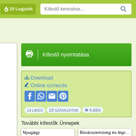
10 Legjobb
Kifestő nyomtatása
Download
Online színezés
15
4.65
14 LIKES
SZAVAZATOK
/5
További kifestők Ünnepek
Nyugágy
Búvárszemüveg és légcső