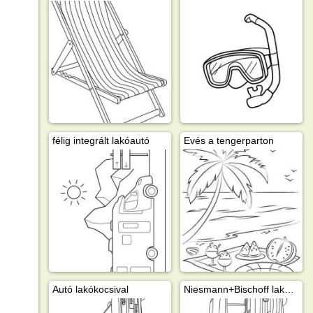
félig integrált lakóautó
Evés a tengerparton
Autó lakókocsival
Niesmann+Bischoff lakóautó