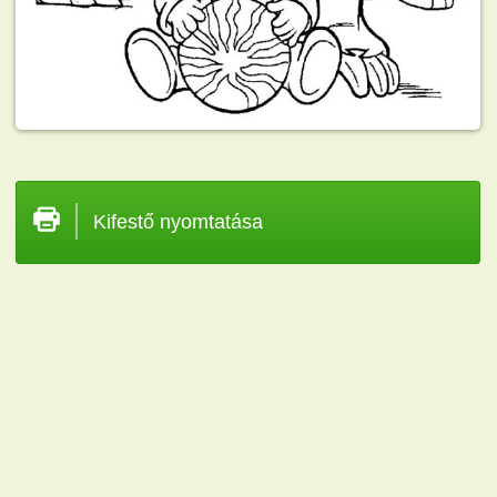
Kifestő nyomtatása