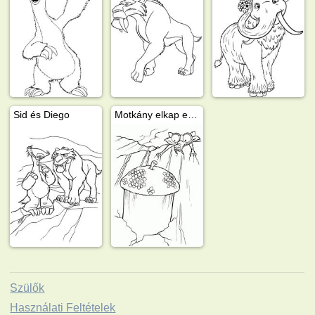
Sid és Diego
Motkány elkap egy makkot
Szülők
Használati Feltételek