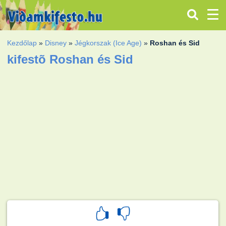
Kezdőlap
»
Disney
»
Jégkorszak (Ice Age)
»
Roshan és Sid
kifestõ Roshan és Sid