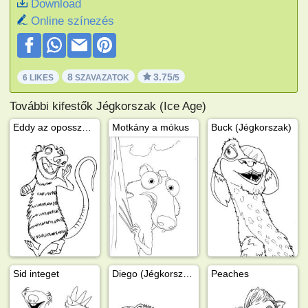
Download
Online színezés
8
3.75
6 LIKES
SZAVAZATOK
/5
További kifestők Jégkorszak (Ice Age)
Eddy az oposszum az Ice Age-ből
Motkány a mókus
Buck (Jégkorszak)
Sid integet
Diego (Jégkorszak)
Peaches