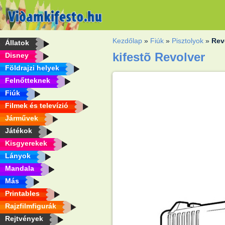
Kezdőlap
»
Fiúk
»
Pisztolyok
»
Rev
Állatok
kifestõ Revolver
Disney
Földrajzi helyek
Felnőtteknek
Fiúk
Filmek és televízió
Járművek
Játékok
Kisgyerekek
Lányok
Mandala
Más
Printables
Rajzfilmfigurák
Rejtvények