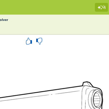
Új
olver