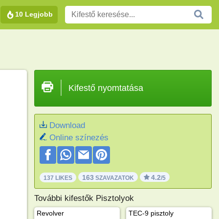
10 Legjobb
Kifestő nyomtatása
Download
Online színezés
163
4.2
137 LIKES
SZAVAZATOK
/5
További kifestők Pisztolyok
Revolver
TEC-9 pisztoly