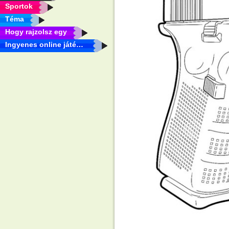
Sportok
Téma
Hogy rajzolsz egy
Ingyenes online játékok